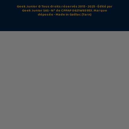
Geek Junior © Tous droits réservés 2015 - 2025 - Édité par
Geek Junior SAS - N° de CPPAP 0621W93953. Marque
déposée - Made in Gaillac (Tarn)