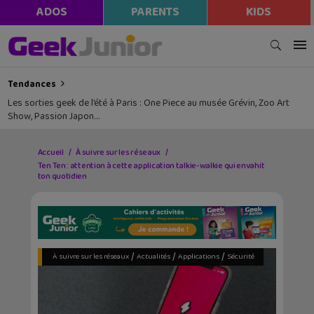
ADOS
PARENTS
KIDS
Tendances
Les sorties geek de l’été à Paris : One Piece au musée Grévin, Zoo Art
Show, Passion Japon…
Accueil
À suivre sur les réseaux
Ten Ten : attention à cette application talkie-walkie qui envahit
ton quotidien
/
/
/
À suivre sur les réseaux
Actualités
Applications
Sécurité