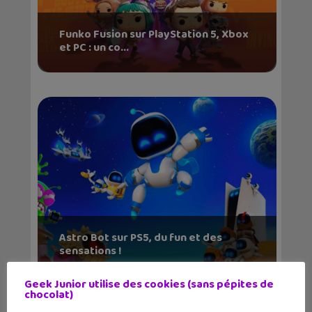
Funko Fusion sur PlayStation 5, Xbox
et PC : un co...
Astro Bot sur PS5, du fun et des
sensations !
Geek Junior utilise des cookies (sans pépites de
chocolat)