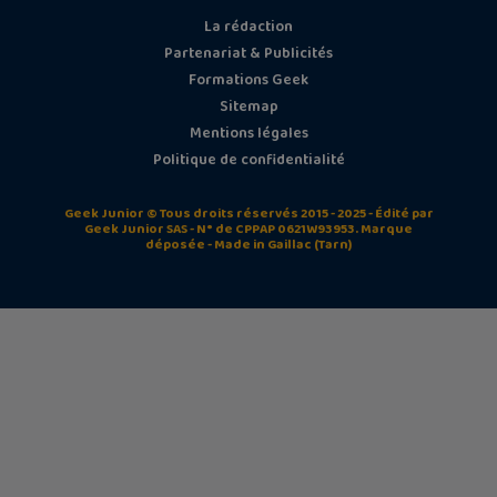
La rédaction
Partenariat & Publicités
Formations Geek
Sitemap
Mentions légales
Politique de confidentialité
Geek Junior © Tous droits réservés 2015 - 2025 - Édité par
Geek Junior SAS - N° de CPPAP 0621W93953. Marque
déposée - Made in Gaillac (Tarn)