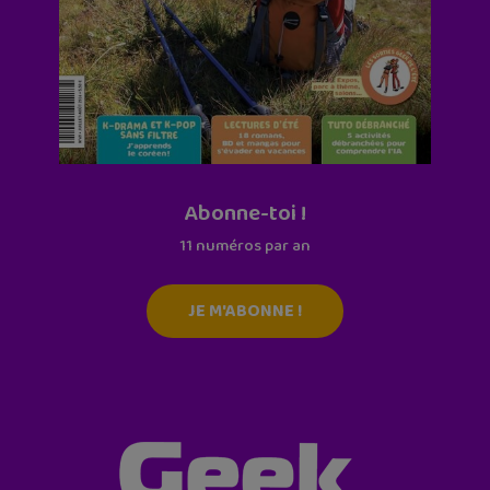
Abonne-toi !
11 numéros par an
JE M'ABONNE !