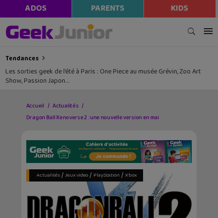
ADOS
PARENTS
KIDS
Tendances
Les sorties geek de l’été à Paris : One Piece au musée Grévin, Zoo Art
Show, Passion Japon…
Accueil
Actualités
Dragon Ball Xenoverse 2 : une nouvelle version en mai
/
/
/
Actualités
Jeux video
PlayStation
Xbox