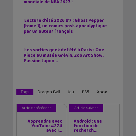
mondiale de NBA 2K27 !
Lecture d’été 2026 #7 : Ghost Pepper
(tome 1), un comics post-apocalyptique
par un auteur français
Les sorties geek de l’été à Paris : One
Piece au musée Grévin, Zoo Art Show,
Passion Japon…
Tags
Dragon Ball
Jeu
PS5
Xbox
Article précédent
Article suivant
Apprendre avec
Android : une
YouTube #274
fonction de
avec l...
recherch...