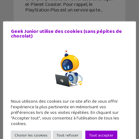
et Planet Coaster. Pour rappel, le
PlayStation Plus est un service qui te
Geek Junior utilise des cookies (sans pépites de
chocolat)
Nous utilisons des cookies sur ce site afin de vous offrir
l'expérience la plus pertinente en mémorisant vos
préférences lors de vos visites répétées. En cliquant sur
On a testé « Ratchet et Clank, Rift
"Accepter tout", vous consentez à l'utilisation de tous les
Apart » – Notre première
cookies.
impression
Choisir les cookies
Tout refuser
Tout accepter