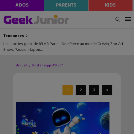
ADOS
PARENTS
KIDS
Tendances
Les sorties geek de l’été à Paris : One Piece au musée Grévin, Zoo Art
Show, Passion Japon…
Accueil
Posts Tagged "PS5"
1
2
3
»