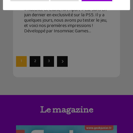
5 janvier 2022
« Ratchet et Clank, Rift Apart » est sorti en
juin dernier en exclusivité sur la PS5. Il y a
quelques jours, nous avons pu tester le jeu,
et voici nos premières impressions !
Développé par Insomniac Games
1
2
3
Le magazine