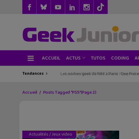
ACCUEIL
TUTOS
CODING
ACTUS
A
Tendances
Les sorties geek de l’été à Paris : One Pie
Accueil
Posts Tagged "PS5"
(Page 2)
Actualités
/
Jeux video