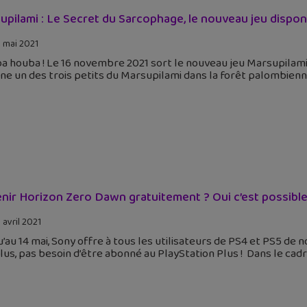
upilami : Le Secret du Sarcophage, le nouveau jeu disponi
 mai 2021
 houba ! Le 16 novembre 2021 sort le nouveau jeu Marsupilami 
ne un des trois petits du Marsupilami dans la forêt palombien
nir Horizon Zero Dawn gratuitement ? Oui c’est possible 
 avril 2021
’au 14 mai, Sony offre à tous les utilisateurs de PS4 et PS5 
plus, pas besoin d’être abonné au PlayStation Plus ! Dans le cad