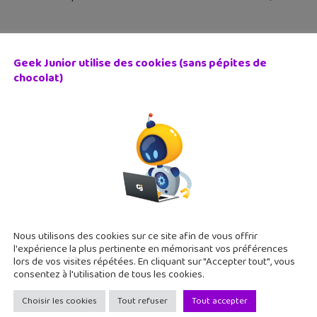
Geek Junior utilise des cookies (sans pépites de
chocolat)
 testé Balan Wonderworld : un univers coloré et poétiqu
 mars 2021
ge au coeur du monde merveilleux de Balan et de ses 12 compte
mes pour avancer dans ce récit haut en couleur. On t’en dit plu
Nous utilisons des cookies sur ce site afin de vous offrir
l'expérience la plus pertinente en mémorisant vos préférences
lors de vos visites répétées. En cliquant sur "Accepter tout", vous
consentez à l'utilisation de tous les cookies.
Choisir les cookies
Tout refuser
Tout accepter
trailers du dimanche : spécial PlayStation 5