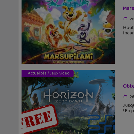
Mars
26
Houba
Incar
Actualités
/
Jeux video
Obte
26
Jusqu
! En 