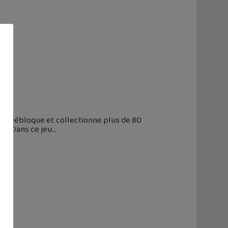
e
s. Débloque et collectionne plus de 80
s ? Dans ce jeu