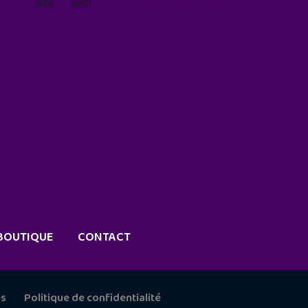
site web
geekjunior.fr/informations-
cookies/
BOUTIQUE
CONTACT
es
Politique de confidentialité