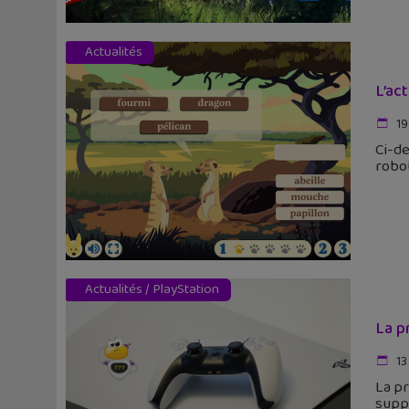
Actualités
L’ac
19
Ci-de
robo
Actualités
/
PlayStation
La p
13
La pr
suppo