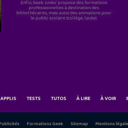
Enfin, Geek Junior propose des formations
professionnelles à destination des
bibliothécaires, mais aussi des animations pour
le public scolaire (collège, lycée).
APPLIS
TESTS
TUTOS
À LIRE
À VOIR
Publicités
Formations Geek
Sitemap
Mentions légal