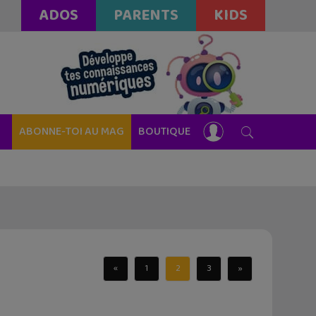
ADOS
PARENTS
KIDS
ABONNE-TOI AU MAG
BOUTIQUE
«
1
2
3
»