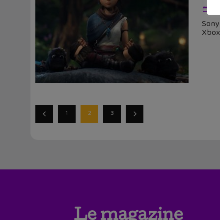
21
Sony 
Xbox 
1
2
3
Le magazine