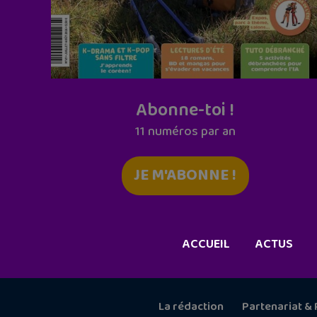
Abonne-toi !
11 numéros par an
JE M'ABONNE !
ACCUEIL
ACTUS
La rédaction
Partenariat & 