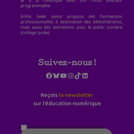
et à la robotique avec son robot éducatif
programmable.
Enfin, Geek Junior propose des formations
professionnelles à destination des bibliothécaires,
mais aussi des animations pour le public scolaire
(collège, lycée).
Suivez-nous !
Facebook
Bluesky
YouTube
Instagram
TikTok
LinkedIn
Reçois
la newsletter
sur l'éducation numérique
Parentalité numérique (le lundi matin)