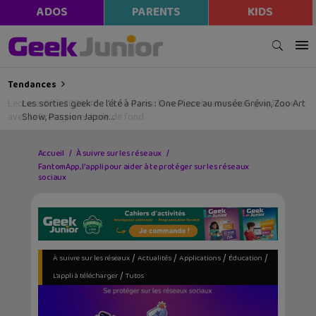
ADOS
PARENTS
KIDS
Tendances
Lecture d’été 2026 #6 : Là où danse le vent, un beau roman graphique
avec la Bretagne en toile de fond
Accueil
À suivre sur les réseaux
FantomApp, l’appli pour aider à te protéger sur les réseaux
sociaux
/
/
/
/
À suivre sur les réseaux
Actualités
Applications
Éducation
/
L'appli à télécharger
Tutos