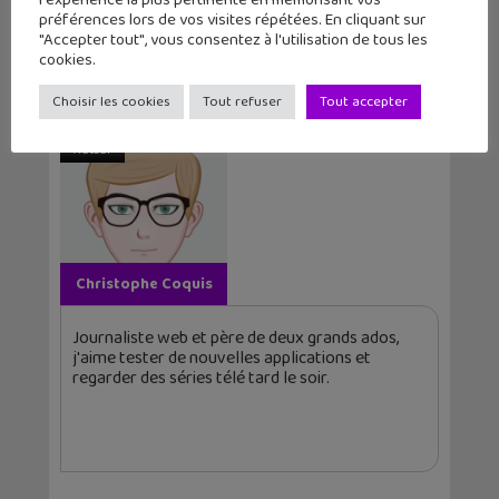
l'expérience la plus pertinente en mémorisant vos
préférences lors de vos visites répétées. En cliquant sur
"Accepter tout", vous consentez à l'utilisation de tous les
Vocageek #48 :
Utop'IA, la BD qui
cookies.
pourquoi une IA «
va changer...
h...
Choisir les cookies
Tout refuser
Tout accepter
Auteur
Christophe Coquis
Journaliste web et père de deux grands ados,
j'aime tester de nouvelles applications et
regarder des séries télé tard le soir.