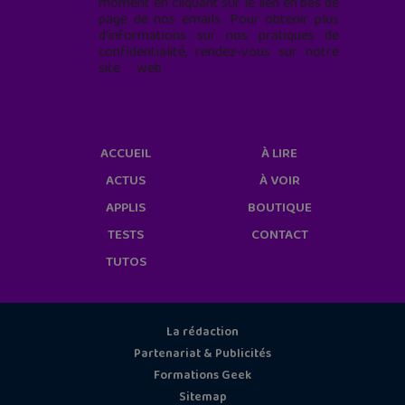
moment en cliquant sur le lien en bas de
page de nos emails. Pour obtenir plus
d'informations sur nos pratiques de
confidentialité, rendez-vous sur notre
site web
geekjunior.fr/informations-
cookies/
ACCUEIL
À LIRE
ACTUS
À VOIR
APPLIS
BOUTIQUE
TESTS
CONTACT
TUTOS
La rédaction
Partenariat & Publicités
Formations Geek
Sitemap