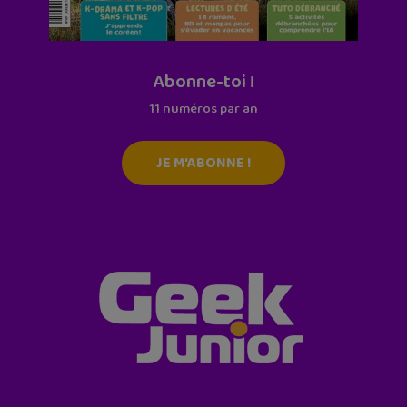
Abonne-toi !
11 numéros par an
JE M'ABONNE !