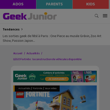
ADOS
PARENTS
KIDS
Tendances
Les sorties geek de l’été à Paris : One Piece au musée Grévin, Zoo Art
Show, Passion Japon…
Accueil
Actualités
LEGO Fortnite : la construction de véhicules disponible
/
/
Actualités
Fortnite
Jeux video