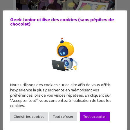
Geek Junior utilise des cookies (sans pépites de
48H BD : quand la bande dessinée fait
chocolat)
la fête les...
Nous utilisons des cookies sur ce site afin de vous offrir
l'expérience la plus pertinente en mémorisant vos
préférences lors de vos visites répétées. En cliquant sur
"Accepter tout", vous consentez à l'utilisation de tous les
cookies.
Vocageek #42 : c’est quoi un système
d’exploitatio...
Choisir les cookies
Tout refuser
Tout accepter