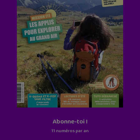
Abonne-toi !
11 numéros par an