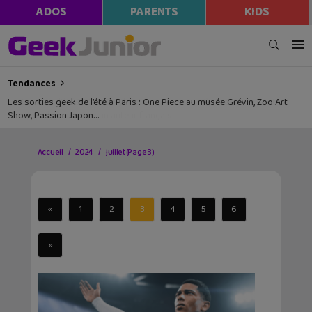
ADOS
PARENTS
KIDS
Tendances
Les sorties geek de l’été à Paris : One Piece au musée Grévin, Zoo Art
Show, Passion Japon…
Accueil
2024
juillet
(Page 3)
«
1
2
3
4
5
6
»