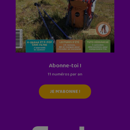
Abonne-toi !
11 numéros par an
JE M'ABONNE !