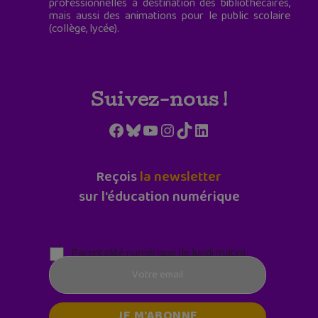
professionnelles à destination des bibliothécaires,
mais aussi des animations pour le public scolaire
(collège, lycée).
Suivez-nous !
Facebook
Bluesky
YouTube
Instagram
TikTok
LinkedIn
Reçois
la newsletter
sur l'éducation numérique
Parentalité numérique (le lundi matin)