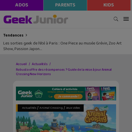
ADOS
PARENTS
KIDS
Tendances
Les sorties geek de l’été à Paris : One Piece au musée Grévin, Zoo Art
Show, Passion Japon…
Accueil
Actualités
Robusto offre des récompenses ? Guide de la mise à jour Animal
Crossing New Horizons
/
/
Actualités
Animal Crossing
Jeux video