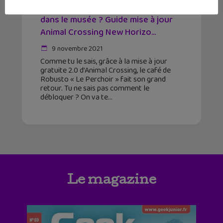
Comment débloquer le perchoir
dans le musée ? Guide mise à jour
Animal Crossing New Horizo...
9 novembre 2021
Comme tu le sais, grâce à la mise à jour
gratuite 2.0 d’Animal Crossing, le café de
Robusto « Le Perchoir » fait son grand
retour. Tu ne sais pas comment le
débloquer ? On va te
Le magazine