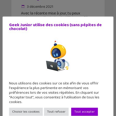
3 décembre 2021
Avec la récente mise à jour, tu peux
maintenant aller boire de délicieux café
chez Robusto. Mais savais-tu que tu
Geek Junior utilise des cookies (sans pépites de
pouvais gagner des objets inédits ? Geek
chocolat)
Junior va te montrer la marche à suivre
Nous utilisons des cookies sur ce site afin de vous offrir
l'expérience la plus pertinente en mémorisant vos
préférences lors de vos visites répétées. En cliquant sur
"Accepter tout", vous consentez à l'utilisation de tous les
cookies.
Choisir les cookies
Tout refuser
Tout accepter