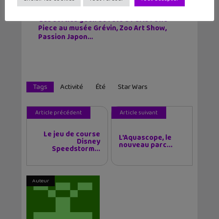
Les sorties geek de l’été à Paris : One
Piece au musée Grévin, Zoo Art Show,
Passion Japon…
Tags
Activité
Été
Star Wars
Article précédent
Article suivant
Le jeu de course
L'Aquascope, le
Disney
nouveau parc...
Speedstorm...
Auteur