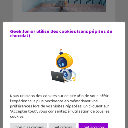
Geek Junior utilise des cookies (sans pépites de
chocolat)
Victor Wembanyama sur la jaquette
mondiale de NBA 2K27 !
Nous utilisons des cookies sur ce site afin de vous offrir
l'expérience la plus pertinente en mémorisant vos
préférences lors de vos visites répétées. En cliquant sur
"Accepter tout", vous consentez à l'utilisation de tous les
Lecture d’été 2026 #7 : Ghost Pepper
cookies.
(tome 1), un comics post-apocalyptique
par un auteur français
Choisir les cookies
Tout refuser
Tout accepter