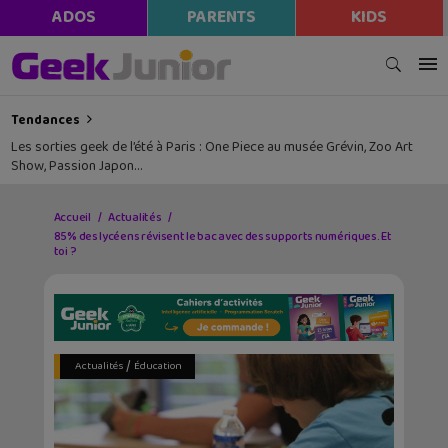
ADOS
PARENTS
KIDS
Tendances
Les sorties geek de l’été à Paris : One Piece au musée Grévin, Zoo Art
Show, Passion Japon…
Accueil
Actualités
85% des lycéens révisent le bac avec des supports numériques. Et
toi ?
/
Actualités
Éducation