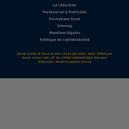
La rédaction
Partenariat & Publicités
Formations Geek
Sitemap
Mentions légales
Politique de confidentialité
Geek Junior © Tous droits réservés 2015 - 2025 - Édité par
Geek Junior SAS - N° de CPPAP 0621W93953. Marque
déposée - Made in Gaillac (Tarn)