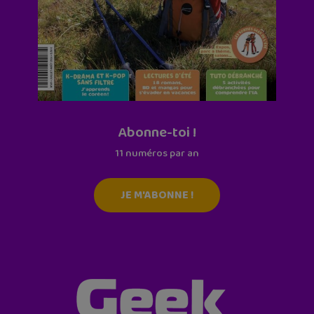
Abonne-toi !
11 numéros par an
JE M'ABONNE !