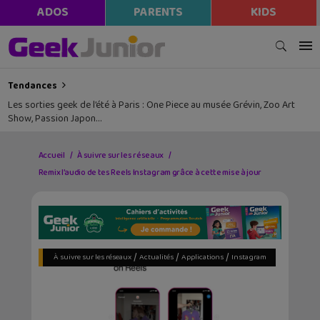
ADOS
PARENTS
KIDS
Tendances
Les sorties geek de l’été à Paris : One Piece au musée Grévin, Zoo Art
Show, Passion Japon…
Accueil
À suivre sur les réseaux
Remix l’audio de tes Reels Instagram grâce à cette mise à jour
/
/
/
À suivre sur les réseaux
Actualités
Applications
Instagram