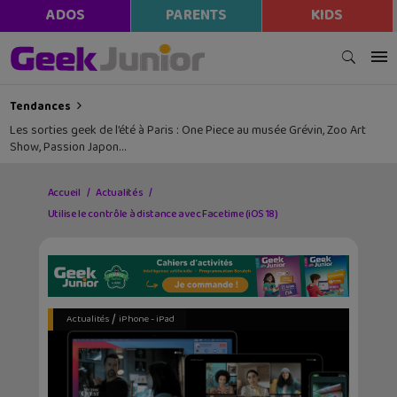
ADOS
PARENTS
KIDS
Tendances
Les sorties geek de l’été à Paris : One Piece au musée Grévin, Zoo Art
Show, Passion Japon…
Accueil
Actualités
Utilise le contrôle à distance avec Facetime (iOS 18)
/
Actualités
iPhone - iPad