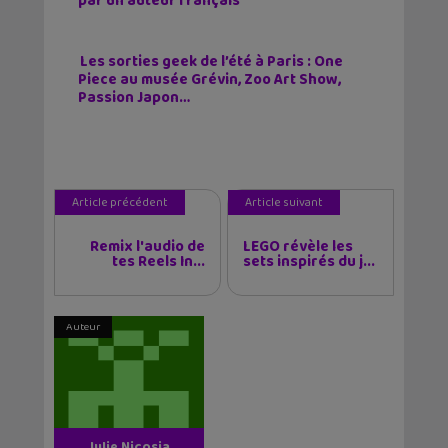
par un auteur français
Les sorties geek de l’été à Paris : One
Piece au musée Grévin, Zoo Art Show,
Passion Japon…
Article précédent
Article suivant
Remix l'audio de
LEGO révèle les
tes Reels In...
sets inspirés du j...
Auteur
Julie Nicosia