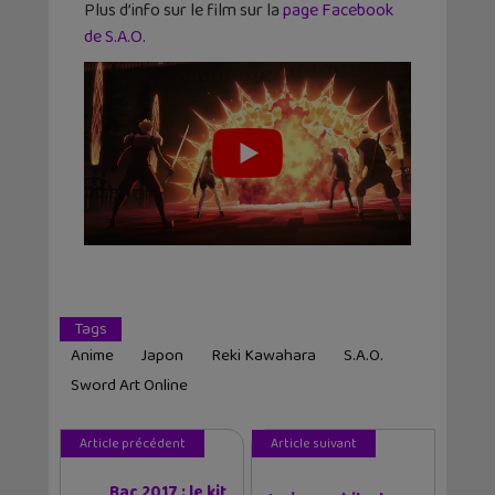
Plus d’info sur le film sur la
page Facebook
de S.A.O.
Tags
Anime
Japon
Reki Kawahara
S.A.O.
Sword Art Online
Article précédent
Article suivant
Bac 2017 : le kit