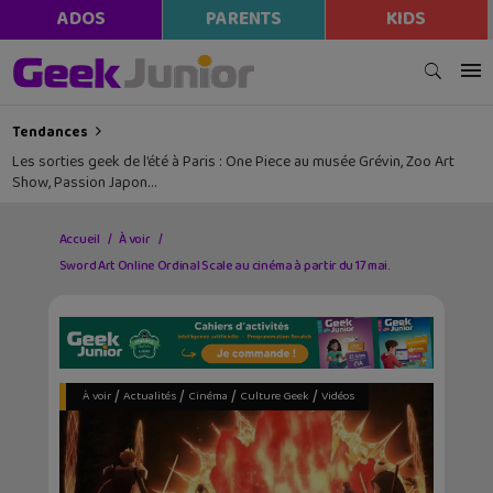
ADOS
PARENTS
KIDS
Tendances
Les sorties geek de l’été à Paris : One Piece au musée Grévin, Zoo Art
Show, Passion Japon…
Accueil
À voir
Sword Art Online Ordinal Scale au cinéma à partir du 17 mai.
/
/
/
/
À voir
Actualités
Cinéma
Culture Geek
Vidéos