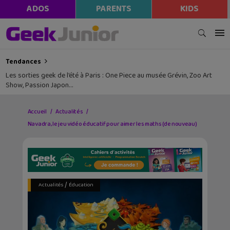
ADOS
PARENTS
KIDS
Tendances
Les sorties geek de l’été à Paris : One Piece au musée Grévin, Zoo Art
Show, Passion Japon…
Accueil
Actualités
Navadra, le jeu vidéo éducatif pour aimer les maths (de nouveau)
/
Actualités
Éducation