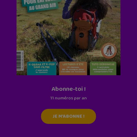
Abonne-toi !
11 numéros par an
JE M'ABONNE !