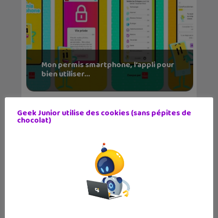
Mon permis smartphone, l’appli pour
bien utiliser...
Geek Junior utilise des cookies (sans pépites de
chocolat)
Enfin une très bonne application pour
faire des ma...