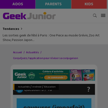
ADOS
PARENTS
KIDS
Tendances
Les sorties geek de l’été à Paris : One Piece au musée Grévin, Zoo Art
Show, Passion Japon…
Accueil
Actualités
ConjuQuizz, l’application pour réviser sa conjugaison
/
/
Actualités
Android
Éducation