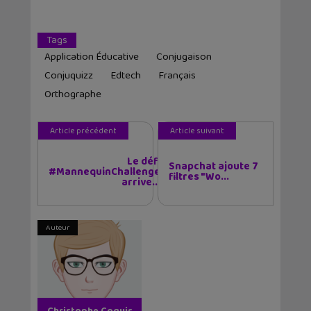
Tags
Application Éducative
Conjugaison
Conjuquizz
Edtech
Français
Orthographe
Article précédent
Article suivant
Le défi
Snapchat ajoute 7
#MannequinChallenge
filtres "Wo...
arrive...
Auteur