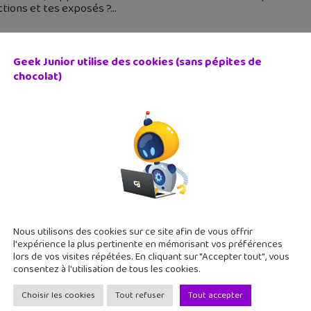
tions et tes exposés ?
Geek Junior utilise des cookies (sans pépites de
chocolat)
apps de la rentrée (3/10) : Conjugaison – VaTeFaireConjug
 septembre 2018
aireConjuguer est une petite application bien pratique pour r
s son smartphone. La conjugaison française n'est pas réputée fac
tion d'un texte
Nous utilisons des cookies sur ce site afin de vous offrir
l'expérience la plus pertinente en mémorisant vos préférences
lors de vos visites répétées. En cliquant sur "Accepter tout", vous
consentez à l'utilisation de tous les cookies.
Choisir les cookies
Tout refuser
Tout accepter
uQuizz, l’application pour réviser sa conjugaison