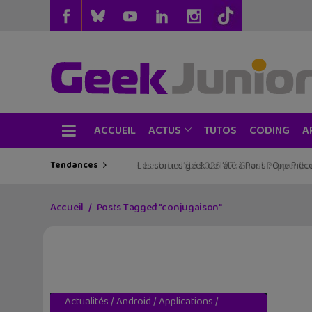
ACCUEIL
TUTOS
CODING
ACTUS
A
Tendances
Les sorties geek de l’été à Paris : One Pie
Accueil
Posts Tagged "conjugaison"
Actualités
/
Android
/
Applications
/