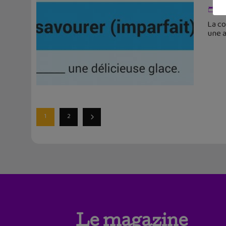
8 
La co
une a
1
2
Le magazine