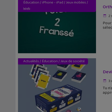
Éducation
/
iPhone - iPad
/
Jeux mobiles
/
Orth
Web
2 
Pour 
sélec
Actualités
/
Éducation
/
Jeux de société
Devi
3 
Tu n'
appre