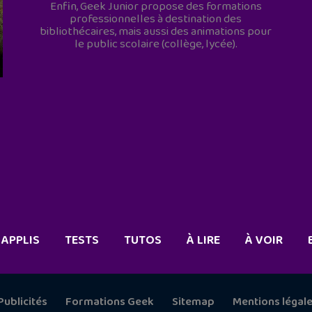
Enfin, Geek Junior propose des formations
professionnelles à destination des
bibliothécaires, mais aussi des animations pour
le public scolaire (collège, lycée).
APPLIS
TESTS
TUTOS
À LIRE
À VOIR
Publicités
Formations Geek
Sitemap
Mentions légal