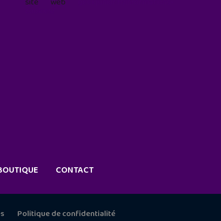
site web
geekjunior.fr/informations-
cookies/
BOUTIQUE
CONTACT
es
Politique de confidentialité