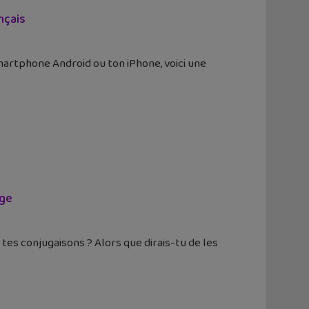
nçais
artphone Android ou ton iPhone, voici une
age
 tes conjugaisons ? Alors que dirais-tu de les