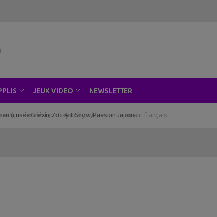
NEWSLETTER
PPLIS
JEUX VIDEO
ce au musée Grévin, Zoo Art Show, Passion Japon…