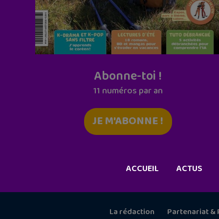
Abonne-toi !
11 numéros par an
JE M'ABONNE !
ACCUEIL
ACTUS
La rédaction
Partenariat & 