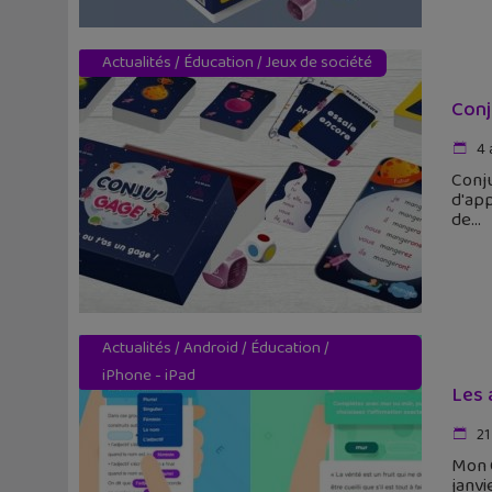
Actualités
/
Éducation
/
Jeux de société
Conj
4 
Conju
d'app
de
Actualités
/
Android
/
Éducation
/
iPhone - iPad
Les 
21
Mon C
janvi