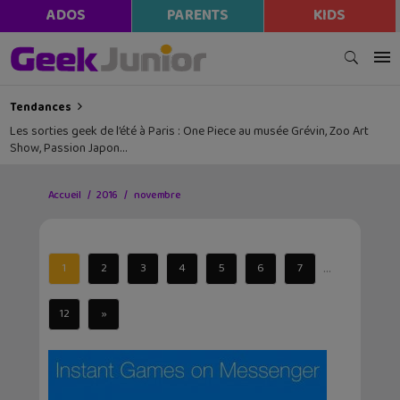
ADOS
PARENTS
KIDS
Tendances
Les sorties geek de l’été à Paris : One Piece au musée Grévin, Zoo Art
Show, Passion Japon…
Accueil
2016
novembre
...
1
2
3
4
5
6
7
12
»