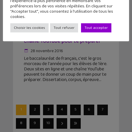
l'expérience la plus pertinente en mémorisant vos
préférences lors de vos visites répétées. En cliquant sur
"Accepter tout", vous consentez à l'utilisation de tous les
cookies.
Choisir les cookies
Tout refuser
Tout accepter
Bac de Français : deux sites et une
chaîne YouTube pour te préparer
28 novembre 2016
Le baccalauréat de français, c'est le gros
morceau de l'année pour les élèves de 1ère.
Deux sites en ligne et une chaîne YouTube
peuvent te donner un coup de main pour te
préparer. Dissertation, corpus, épreuve
1
2
3
4
5
6
7
8
9
10