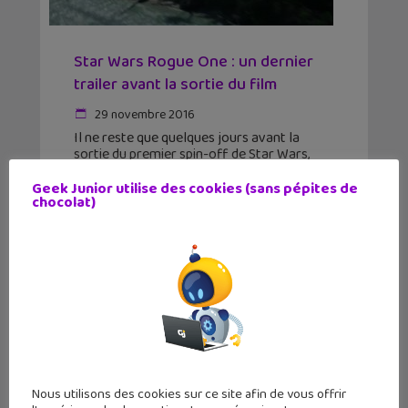
Star Wars Rogue One : un dernier
trailer avant la sortie du film
29 novembre 2016
Il ne reste que quelques jours avant la
sortie du premier spin-off de Star Wars,
"Rogue One". Lucasfilm n'a pas été avare
de trailers pour faire la promotion du film
Geek Junior utilise des cookies (sans pépites de
chocolat)
dont ce dernier avec le
Nous utilisons des cookies sur ce site afin de vous offrir