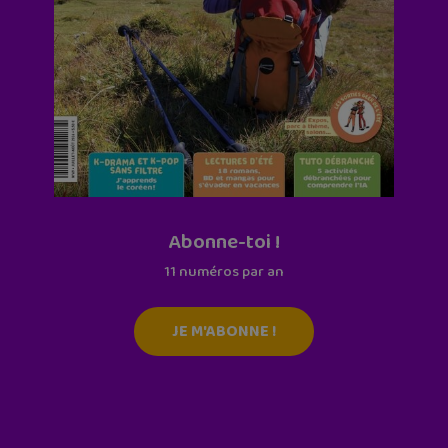
Abonne-toi !
11 numéros par an
JE M'ABONNE !