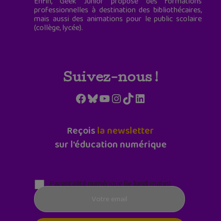
Enfin, Geek Junior propose des formations
professionnelles à destination des bibliothécaires,
mais aussi des animations pour le public scolaire
(collège, lycée).
Suivez-nous !
Facebook
Bluesky
YouTube
Instagram
TikTok
LinkedIn
Reçois
la newsletter
sur l'éducation numérique
Parentalité numérique (le lundi matin)