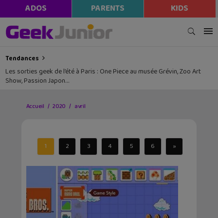
ADOS
PARENTS
KIDS
Tendances
Les sorties geek de l’été à Paris : One Piece au musée Grévin, Zoo Art
Show, Passion Japon…
Accueil
2020
avril
1
2
3
4
5
6
»