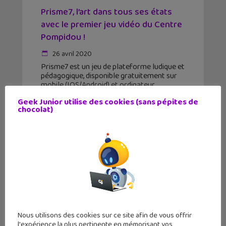
Prisme7, l’art dans tous ses états
avec le premier jeu vidéo du Centre
Pompidou !
26 avril 2020
Prisme7 est un jeu de plateforme ludique et
pédagogique, disponible gratuitement sur
mobile (IOS/Android) et ordinateur
(PC/Mac). Objectif, découvrir la création
Geek Junior utilise des cookies (sans pépites de
moderne et contemporaine. Le jeu est une
chocolat)
immersion dans un univers artistique et
poétique.
Nous utilisons des cookies sur ce site afin de vous offrir
l'expérience la plus pertinente en mémorisant vos