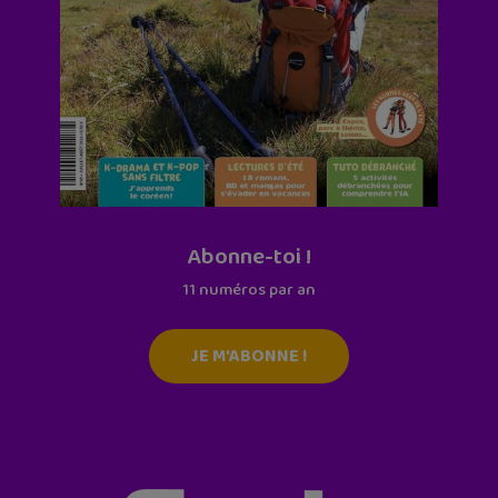
Abonne-toi !
11 numéros par an
JE M'ABONNE !