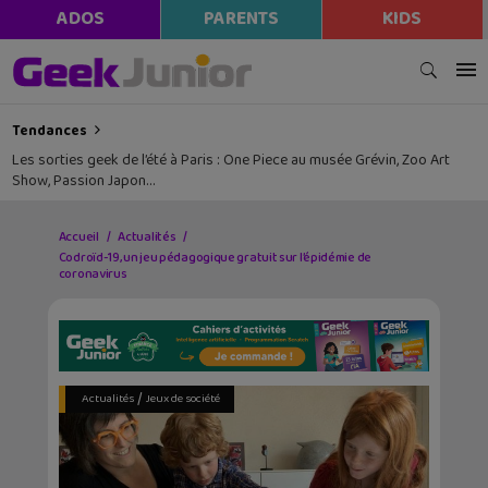
ADOS
PARENTS
KIDS
Tendances
Les sorties geek de l’été à Paris : One Piece au musée Grévin, Zoo Art
Show, Passion Japon…
Accueil
Actualités
Codroïd-19, un jeu pédagogique gratuit sur l’épidémie de
coronavirus
/
Actualités
Jeux de société