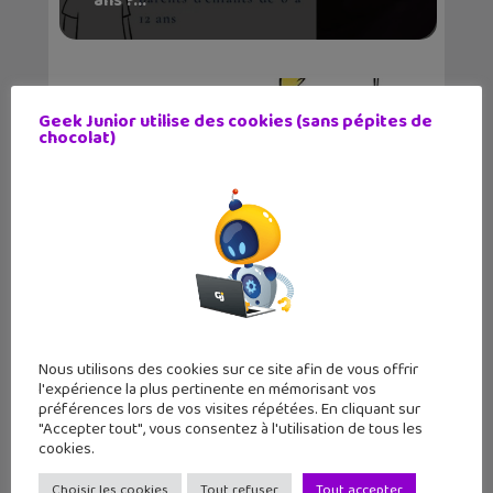
ans ?...
Geek Junior utilise des cookies (sans pépites de
chocolat)
Les gestes de prévention stop
Covid-19 vus par Tit...
Nous utilisons des cookies sur ce site afin de vous offrir
l'expérience la plus pertinente en mémorisant vos
préférences lors de vos visites répétées. En cliquant sur
"Accepter tout", vous consentez à l'utilisation de tous les
cookies.
Assassin’s Creed : découvre la Grèce
Choisir les cookies
Tout refuser
Tout accepter