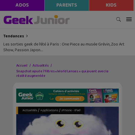
ADOS
PARENTS
KIDS
Tendances
Les sorties geek de l’été à Paris : One Piece au musée Grévin, Zoo Art
Show, Passion Japon…
Accueil
Actualités
Snapchat ajoute 7 filtres « World Lenses » qui jouent avec la
réalité augmentée
/
/
Actualités
Applications
iPhone - iPad