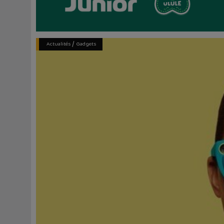
/
Actualités
Gadgets