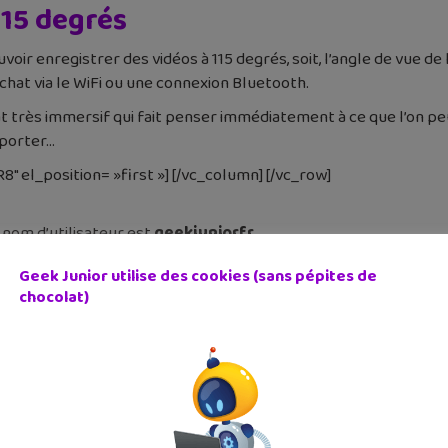
115 degrés
ir enregistrer des vidéos à 115 degrés, soit, l’angle de vue de 
at via le WiFi ou une connexion Bluetooth.
 très immersif qui fait penser immédiatement à ce que l’on peu
 porter…
l_position= »first »] [/vc_column] [/vc_row]
 nom d’utilisateur est
geekjuniorfr
Geek Junior utilise des cookies (sans pépites de
chocolat)
Snapcode Geek Junior