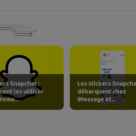
ers Snapchat :
Les stickers Snapch
ent les utiliser
débarquent chez
teme...
iMessage et...