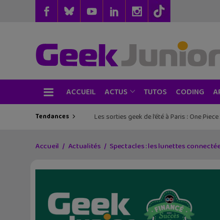
ACCUEIL
TUTOS
CODING
ACTUS
A
Tendances
Les sorties geek de l’été à Paris : One Pie
Accueil
Actualités
Spectacles : les lunettes connecté