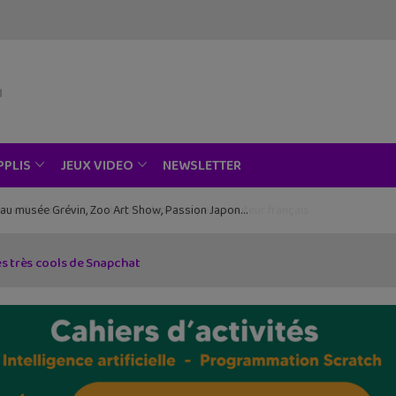
NEWSLETTER
PPLIS
JEUX VIDEO
ce au musée Grévin, Zoo Art Show, Passion Japon…
es très cools de Snapchat