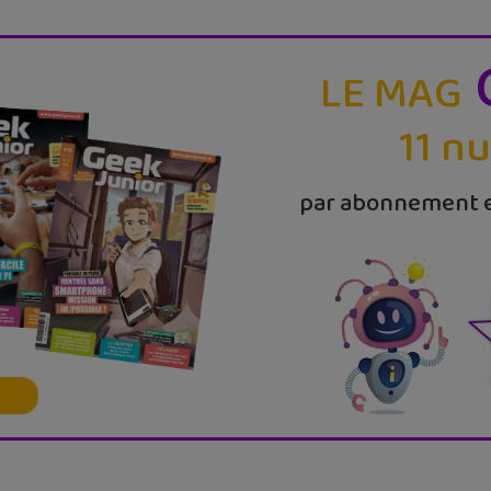
LE MAG
11 n
par abonnement e