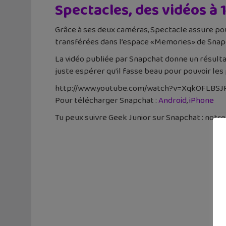
Spectacles, des vidéos à 
Grâce à ses deux caméras, Spectacle assure pouvo
transférées dans l’espace «Memories» de Snapch
La vidéo publiée par Snapchat donne un résultat
juste espérer qu’il fasse beau pour pouvoir les
http://www.youtube.com/watch?v=XqkOFLBSJR8″ e
Pour télécharger Snapchat :
Android
,
iPhone
Tu peux suivre Geek Junior sur Snapchat : notre