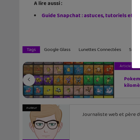
A lire aussi :
Guide Snapchat : astuces, tutoriels et le
Tags
Google Glass
Lunettes Connectées
Snap
Article pré
Pokemo
kilomè
Auteur
Journaliste web et père de