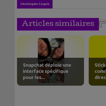
Christophe Coquis
Articles similaires
Snapchat déploie une
Stick
interface spécifique
comm
pour les...
direc