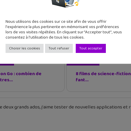
s dernières actualités
Nous utilisons des cookies sur ce site afin de vous offrir
l'expérience la plus pertinente en mémorisant vos préférences
lors de vos visites répétées. En cliquant sur "Accepter tout", vous
consentez à l'utilisation de tous les cookies.
 Vidéo
Snapchat
Spectacles
Choisir les cookies
Tout refuser
Tout accepter
cédent
Article suivant
n Go : combien de
8 films de science-fiction
tres...
fant...
 deux grands ados, j'aime tester de nouvelles applications et re