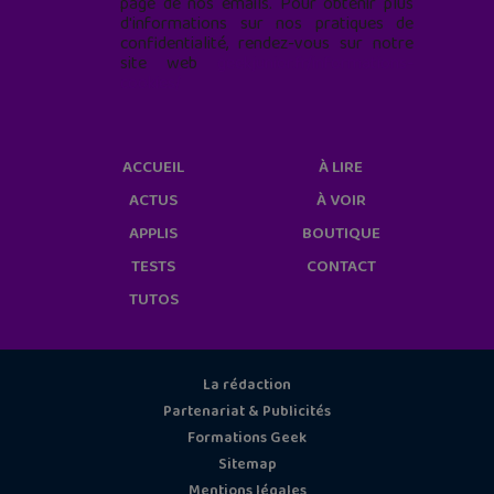
page de nos emails. Pour obtenir plus
d'informations sur nos pratiques de
confidentialité, rendez-vous sur notre
site web
geekjunior.fr/informations-
cookies/
ACCUEIL
À LIRE
ACTUS
À VOIR
APPLIS
BOUTIQUE
TESTS
CONTACT
TUTOS
La rédaction
Partenariat & Publicités
Formations Geek
Sitemap
Mentions légales