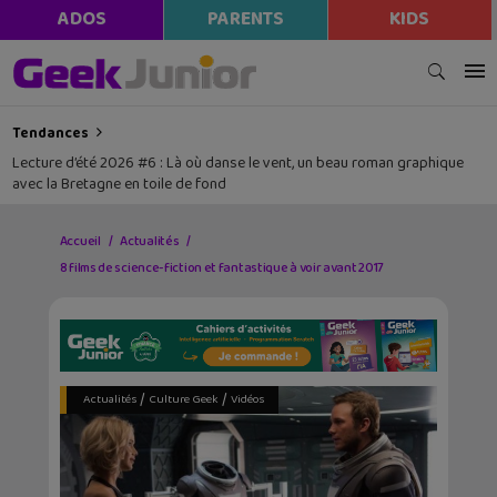
modal-check
ADOS
PARENTS
KIDS
Tendances
Lecture d’été 2026 #6 : Là où danse le vent, un beau roman graphique
avec la Bretagne en toile de fond
Accueil
Actualités
8 films de science-fiction et fantastique à voir avant 2017
/
/
Actualités
Culture Geek
Vidéos