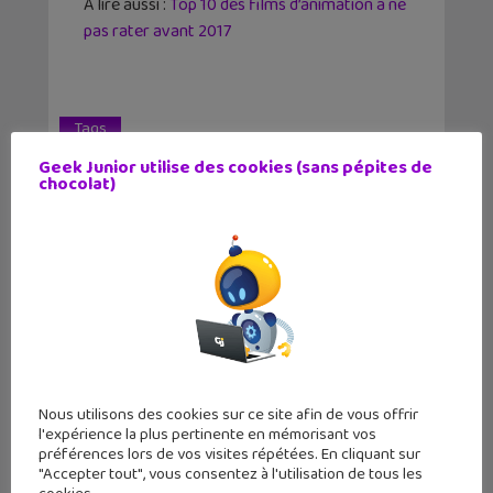
A lire aussi :
Top 10 des films d’animation à ne
pas rater avant 2017
Tags
Cinéma
Film
Jennifer Lawrence
Geek Junior utilise des cookies (sans pépites de
chocolat)
Science-Fiction
Star Wars
✕
Article précédent
Article suivant
Spectacles : les
L’actu geek en
lunettes
bref : Snapchat
connecté...
Dis...
Auteur
Nous utilisons des cookies sur ce site afin de vous offrir
l'expérience la plus pertinente en mémorisant vos
préférences lors de vos visites répétées. En cliquant sur
"Accepter tout", vous consentez à l'utilisation de tous les