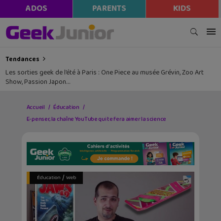
ADOS
PARENTS
KIDS
Tendances
Les sorties geek de l’été à Paris : One Piece au musée Grévin, Zoo Art
Show, Passion Japon…
Accueil
Éducation
E-penser, la chaîne YouTube qui te fera aimer la science
/
Éducation
Web