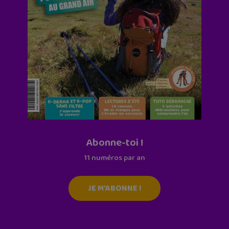
Abonne-toi !
11 numéros par an
JE M'ABONNE !