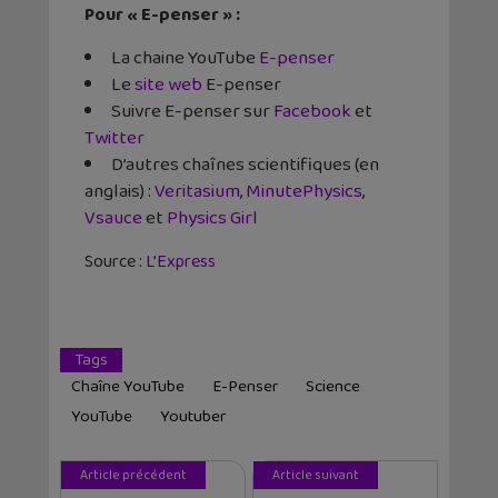
Pour « E-penser » :
La chaine YouTube
E-penser
Le
site web
E-penser
Suivre E-penser sur
Facebook
et
Twitter
D’autres chaînes scientifiques (en
anglais) :
Veritasium
,
MinutePhysics
,
Vsauce
et
Physics Girl
Source :
L’Express
Tags
Chaîne YouTube
E-Penser
Science
YouTube
Youtuber
Article précédent
Article suivant