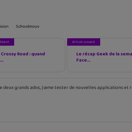
ision
Schoolmouv
cédent
Article suivant
 Crossy Road : quand
Le récap Geek de la sema
..
Face...
 deux grands ados, j'aime tester de nouvelles applications et re