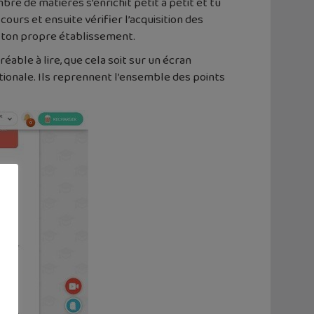
re de matières s’enrichit petit à petit et tu
ours et ensuite vérifier l’acquisition des
 ton propre établissement.
éable à lire, que cela soit sur un écran
ationale. Ils reprennent l’ensemble des points