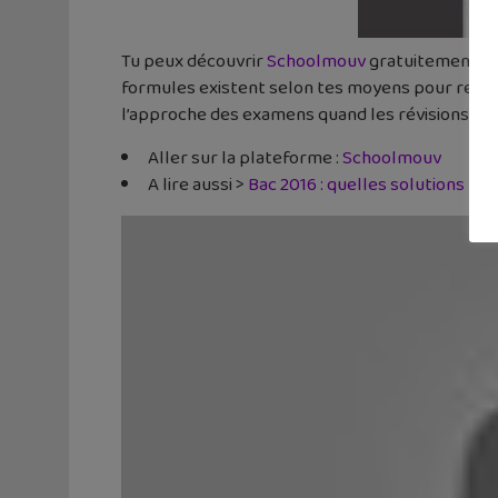
Tu peux découvrir
Schoolmouv
gratuitement grâ
formules existent selon tes moyens pour recharg
l’approche des examens quand les révisions de
Aller sur la plateforme :
Schoolmouv
A lire aussi >
Bac 2016 : quelles solutions pou