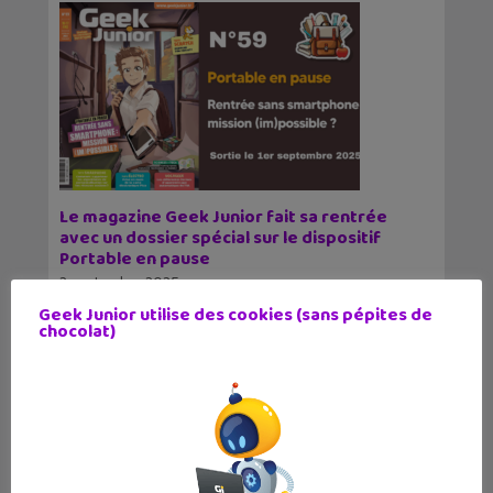
Le magazine Geek Junior fait sa rentrée
avec un dossier spécial sur le dispositif
Portable en pause
2 septembre 2025
C'est la rentrée aussi pour le magazine Geek
Geek Junior utilise des cookies (sans pépites de
Junior ! Dans ce numéro de septembre, on te
chocolat)
parle dans un
7
8
9
10
11