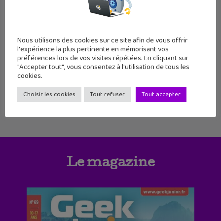
10
11
12
13
14
15
16
17
18
19
20
21
Nous utilisons des cookies sur ce site afin de vous offrir
l'expérience la plus pertinente en mémorisant vos
préférences lors de vos visites répétées. En cliquant sur
22
23
24
25
26
27
28
"Accepter tout", vous consentez à l'utilisation de tous les
cookies.
Choisir les cookies
Tout refuser
Tout accepter
Le magazine