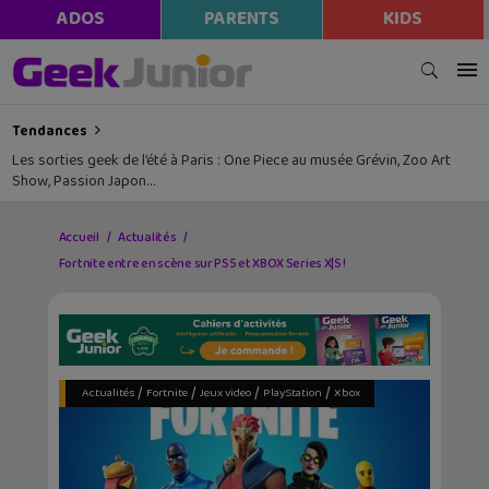
ADOS
PARENTS
KIDS
Tendances
Les sorties geek de l’été à Paris : One Piece au musée Grévin, Zoo Art
Show, Passion Japon…
Accueil
Actualités
Fortnite entre en scène sur PS5 et XBOX Series X|S !
/
/
/
/
Actualités
Fortnite
Jeux video
PlayStation
Xbox