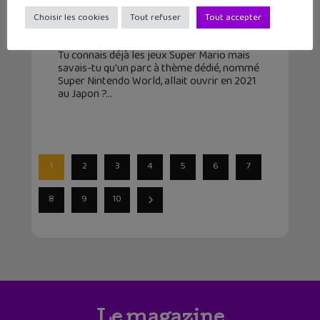
Nintendo est bientôt term...
Choisir les cookies
Tout refuser
Tout accepter
28 novembre 2020
Tu connais déjà les jeux Super Mario mais
savais-tu qu'un parc à thème dédié, nommé
Super Nintendo World, allait ouvrir en 2021
au Japon ?
1
2
3
4
5
6
7
8
9
10
Le magazine