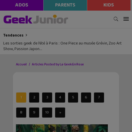
ADOS
PARENTS
KIDS
Tendances
Les sorties geek de l’été à Paris : One Piece au musée Grévin, Zoo Art
Show, Passion Japon…
Accueil
Articles Posted by La Geek En Rose
1
2
3
4
5
6
7
8
9
10
»