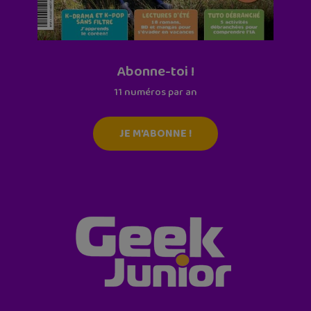
Abonne-toi !
11 numéros par an
JE M'ABONNE !