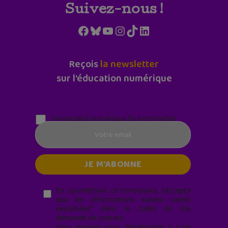
Suivez-nous !
Facebook
Bluesky
YouTube
Instagram
TikTok
LinkedIn
Reçois
la newsletter
sur l'éducation numérique
Parentalité numérique (le lundi matin)
En soumettant ce formulaire, j’accepte
que les informations saisies soient
exploitées* dans le cadre de ma
demande de contact.
Vous pouvez vous désabonner à tout