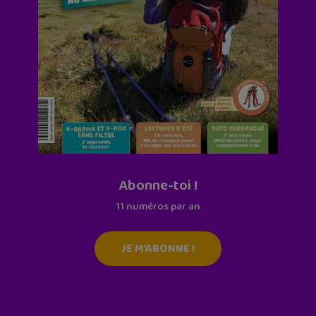
Abonne-toi !
11 numéros par an
JE M'ABONNE !