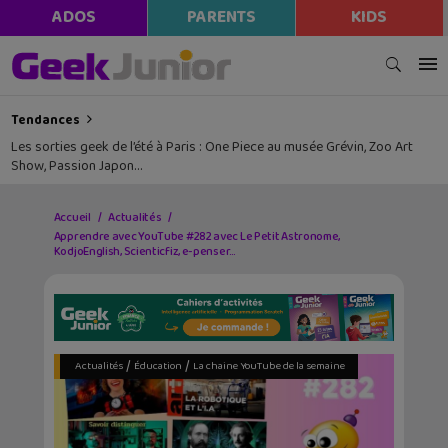
ADOS
PARENTS
KIDS
Tendances
Les sorties geek de l’été à Paris : One Piece au musée Grévin, Zoo Art
Show, Passion Japon…
Accueil
Actualités
Apprendre avec YouTube #282 avec Le Petit Astronome,
KodjoEnglish, Scienticfiz, e-penser…
/
/
Actualités
Éducation
La chaine YouTube de la semaine