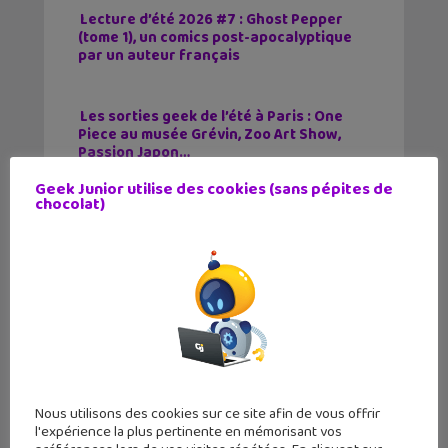
Lecture d’été 2026 #7 : Ghost Pepper
(tome 1), un comics post-apocalyptique
par un auteur français
Les sorties geek de l’été à Paris : One
Piece au musée Grévin, Zoo Art Show,
Passion Japon…
Geek Junior utilise des cookies (sans pépites de
chocolat)
Tags
Apprendre Avec YouTube
Arte
E-Penser
KodjoEnglish
La Tronche En Biais
Le Petit Astronome
Science De Comptoir
Scienticfiz
Nous utilisons des cookies sur ce site afin de vous offrir
Article précédent
Article suivant
l'expérience la plus pertinente en mémorisant vos