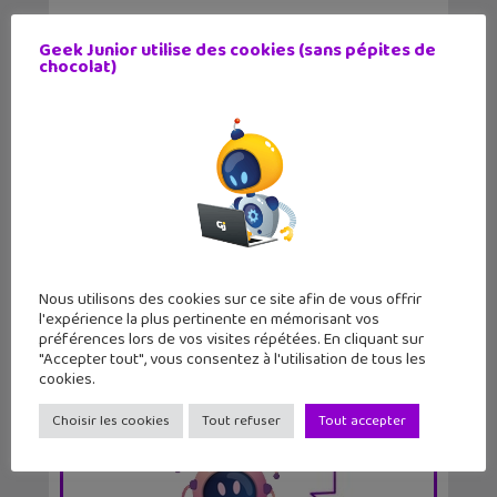
Geek Junior utilise des cookies (sans pépites de
chocolat)
LE MAG
GEEK JUNIOR
Nous utilisons des cookies sur ce site afin de vous offrir
l'expérience la plus pertinente en mémorisant vos
11 numéros par an
préférences lors de vos visites répétées. En cliquant sur
"Accepter tout", vous consentez à l'utilisation de tous les
par abonnement et chez ton marchand de
cookies.
journaux
Choisir les cookies
Tout refuser
Tout accepter