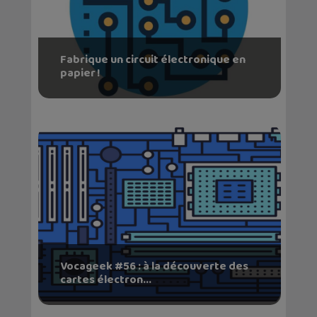
Fabrique un circuit électronique en
papier !
Vocageek #56 : à la découverte des
cartes électron...