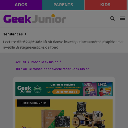
modal-check
ADOS
PARENTS
KIDS
Tendances
Lecture d’été 2026 #6 : Là où danse le vent, un beau roman graphique
avec la Bretagne en toile de fond
Accueil
Robot Geek Junior
Tuto 08 : Je monte le son avec le robot Geek Junior
Robot Geek Junior