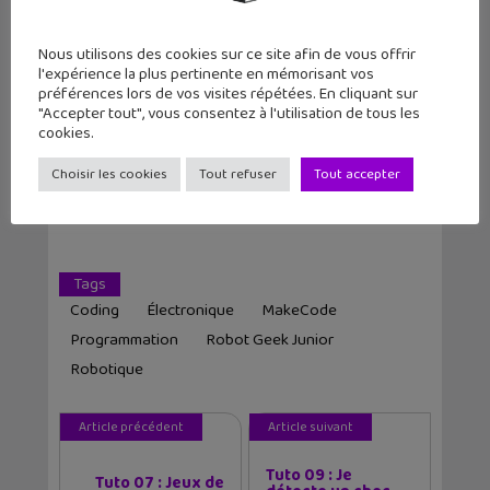
Lecture d’été 2026 #7 : Ghost Pepper
(tome 1), un comics post-apocalyptique
Nous utilisons des cookies sur ce site afin de vous offrir
par un auteur français
l'expérience la plus pertinente en mémorisant vos
préférences lors de vos visites répétées. En cliquant sur
"Accepter tout", vous consentez à l'utilisation de tous les
cookies.
Les sorties geek de l’été à Paris : One
Piece au musée Grévin, Zoo Art Show,
Passion Japon…
Choisir les cookies
Tout refuser
Tout accepter
Tags
Coding
Électronique
MakeCode
Programmation
Robot Geek Junior
Robotique
Article précédent
Article suivant
Tuto 09 : Je
Tuto 07 : Jeux de