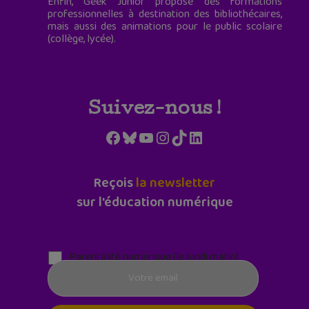
Enfin, Geek Junior propose des formations
professionnelles à destination des bibliothécaires,
mais aussi des animations pour le public scolaire
(collège, lycée).
Suivez-nous !
Facebook
Bluesky
YouTube
Instagram
TikTok
LinkedIn
Reçois
la newsletter
sur l'éducation numérique
Parentalité numérique (le lundi matin)