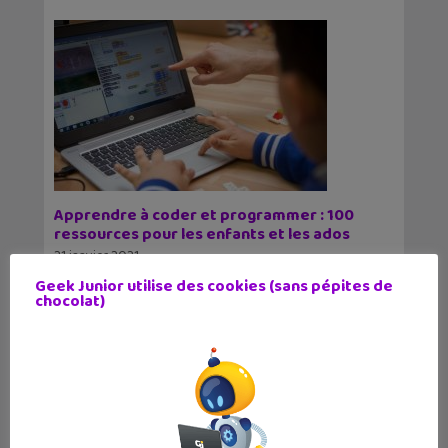
Apprendre à coder et programmer : 100
ressources pour les enfants et les ados
21 janvier 2021
Voici plus de 100 ressources, mises à jour, pour
Geek Junior utilise des cookies (sans pépites de
apprendre à coder, découvrir la robotique et
chocolat)
l'électronique avec des cours
5
6
7
8
9