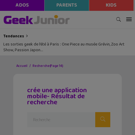
ADOS
PARENTS
KIDS
Tendances
Lecture d’été 2026 #6 : Là où danse le vent, un beau roman graphique
avec la Bretagne en toile de fond
Accueil
Recherche
(Page 14)
crée une application
mobile- Résultat de
recherche