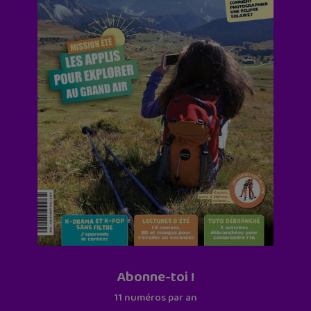
Abonne-toi !
11 numéros par an