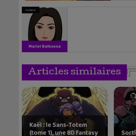
Auteur
Mariel Balbuena
Vallejos
Articles similaires
Kaël : le Sans-Totem
(tome 1), une BD fantasy
Sorti