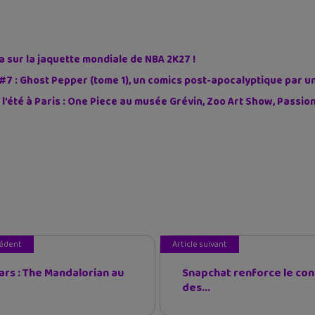
sur la jaquette mondiale de NBA 2K27 !
#7 : Ghost Pepper (tome 1), un comics post-apocalyptique par u
 l’été à Paris : One Piece au musée Grévin, Zoo Art Show, Passi
cédent
Article suivant
ars : The Mandalorian au
Snapchat renforce le con
des...