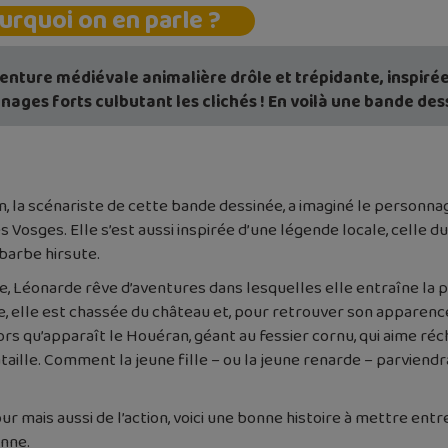
urquoi on en parle ?
enture médiévale animalière drôle et trépidante, inspiré
nages forts culbutant les clichés ! En voilà une bande des
n, la scénariste de cette bande dessinée, a imaginé le personnage
es Vosges. Elle s’est aussi inspirée d’une légende locale, celle
barbe hirsute.
, Léonarde rêve d’aventures dans lesquelles elle entraîne la p
elle est chassée du château et, pour retrouver son apparence
lors qu’apparaît le Houéran, géant au fessier cornu, qui aime ré
ille. Comment la jeune fille – ou la jeune renarde – parviendr
 mais aussi de l’action, voici une bonne histoire à mettre entr
enne.