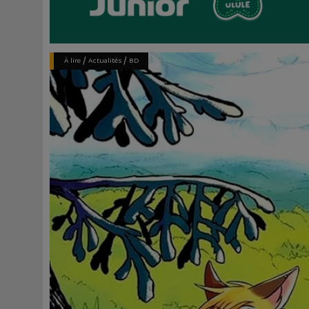
/
/
À lire
Actualités
BD