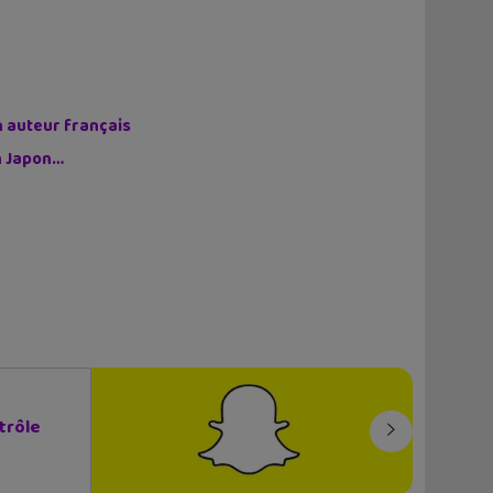
n auteur français
on Japon…
trôle