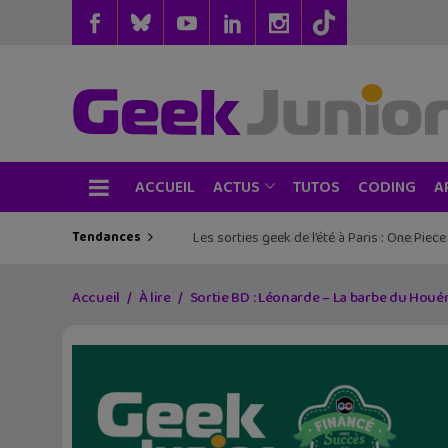
ACCUEIL
TUTOS
CODING
ACTUS
A
Tendances
Les sorties geek de l’été à Paris : One Pie
Accueil
À lire
Sortie BD : Léonarde – La barbe du Houé