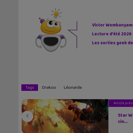
Victor Wembanyama 
Lecture d’été 2026 
Les sorties geek de
Tags
Drakoo
Léonarde
Article pré
Star W
cin...