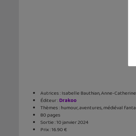
Autrices : Isabelle Bauthian, Anne-Catherine
Éditeur ‏: ‎
Drakoo
Thèmes : humour, aventures, médiéval fanta
80 pages
Sortie : 10 janvier 2024
Prix : 16.90 €