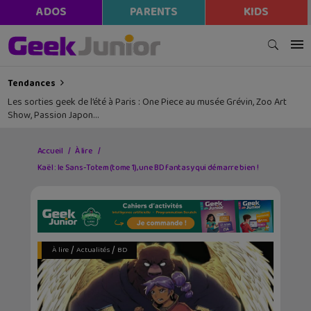
ADOS
PARENTS
KIDS
Tendances
Les sorties geek de l’été à Paris : One Piece au musée Grévin, Zoo Art
Show, Passion Japon…
Accueil
À lire
Kaël : le Sans-Totem (tome 1), une BD fantasy qui démarre bien !
/
/
À lire
Actualités
BD