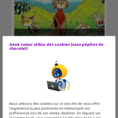
Sortie BD : Léonarde – La barbe du
Houéran
Geek Junior utilise des cookies (sans pépites de
chocolat)
Nous utilisons des cookies sur ce site afin de vous offrir
l'expérience la plus pertinente en mémorisant vos
préférences lors de vos visites répétées. En cliquant sur
Lecture d’été #4 : Toutes pour un,