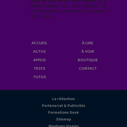
page de nos emails. Pour obtenir plus
d'informations sur nos pratiques de
confidentialité, rendez-vous sur notre
site web
geekjunior.fr/informations-
cookies/
ACCUEIL
À LIRE
ACTUS
À VOIR
APPLIS
BOUTIQUE
TESTS
CONTACT
TUTOS
La rédaction
Partenariat & Publicités
Formations Geek
Sitemap
Mentions légales