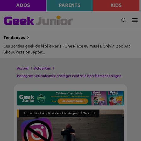
ADOS
PARENTS
KIDS
Tendances
Les sorties geek de l’été à Paris : One Piece au musée Grévin, Zoo Art
Show, Passion Japon…
Accueil
Actualités
Instagram veut mieux te protéger contre le harcèlement en ligne
/
/
/
Actualités
Applications
Instagram
Sécurité