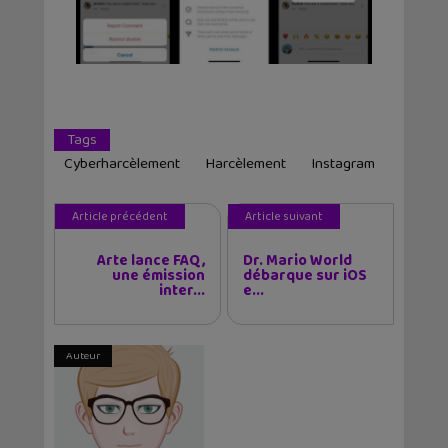
Tags
Cyberharcèlement
Harcèlement
Instagram
Article précédent
Article suivant
Arte lance FAQ,
Dr. Mario World
une émission
débarque sur iOS
inter...
e...
Auteur