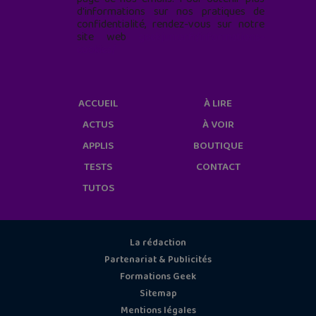
d'informations sur nos pratiques de
confidentialité, rendez-vous sur notre
site web
geekjunior.fr/informations-
cookies/
ACCUEIL
À LIRE
ACTUS
À VOIR
APPLIS
BOUTIQUE
TESTS
CONTACT
TUTOS
La rédaction
Partenariat & Publicités
Formations Geek
Sitemap
Mentions légales