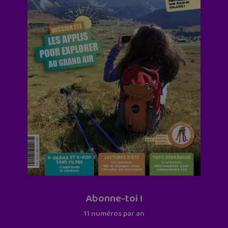
Abonne-toi !
11 numéros par an