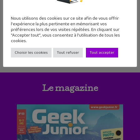
1
2
3
4
5
6
Nous utilisons des cookies sur ce site afin de vous offrir
7
8
9
10
11
12
13
l'expérience la plus pertinente en mémorisant vos
préférences lors de vos visites répétées. En cliquant sur
"Accepter tout", vous consentez à l'utilisation de tous les
14
15
16
17
cookies.
Choisir les cookies
Tout refuser
Tout accepter
Le magazine