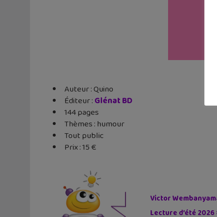
Auteur : Quino
Éditeur ‏: ‎
Glénat BD
144 pages
Thèmes : humour
Tout public
Prix : 15 €
Victor Wembanyama 
Lecture d’été 2026 