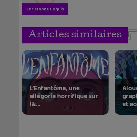
Christophe Coquis
Articles similaires
L’Enfantôme, une
Alou
allégorie horrifique sur
grap
l&...
et ac