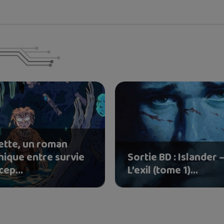
ette, un roman
hique entre survie
Sortie BD : Islander 
cep...
L’exil (tome 1)...