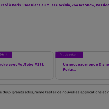
 l’été à Paris : One Piece au musée Grévin, Zoo Art Show, Passi
cédent
Article suivant
dre avec YouTube #271,
Un nouveau monde Disne
Fortn...
 deux grands ados, j'aime tester de nouvelles applications et re