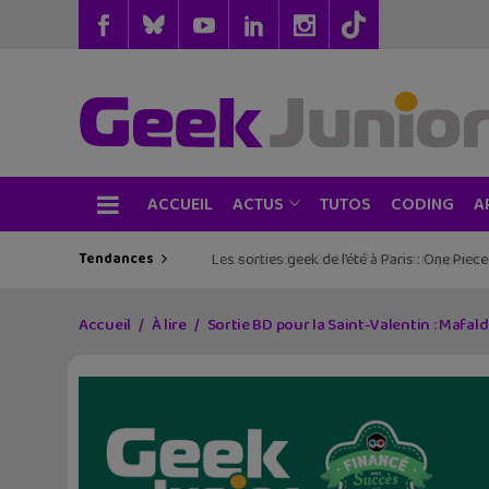
ACCUEIL
TUTOS
CODING
ACTUS
A
Tendances
Les sorties geek de l’été à Paris : One Pie
Accueil
À lire
Sortie BD pour la Saint-Valentin : Mafald