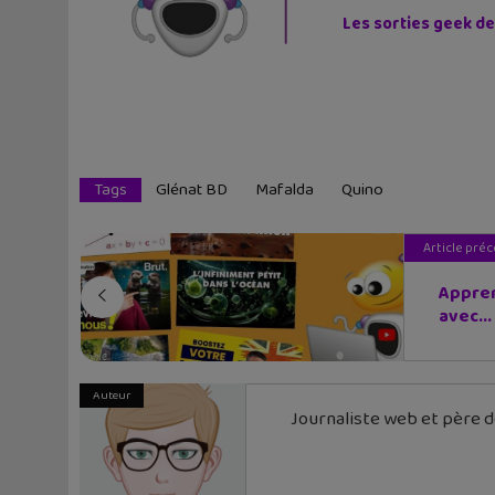
Les sorties geek de
Tags
Glénat BD
Mafalda
Quino
Article pré
Appren
avec...
Auteur
Journaliste web et père de