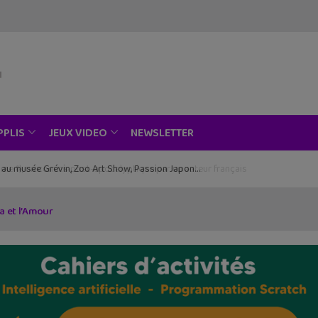
NEWSLETTER
PPLIS
JEUX VIDEO
ce au musée Grévin, Zoo Art Show, Passion Japon…
a et l’Amour