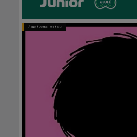
/
/
À lire
Actualités
BD