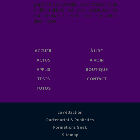
page de nos emails. Pour obtenir plus
d'informations sur nos pratiques de
confidentialité, rendez-vous sur notre
site web
geekjunior.fr/informations-
cookies/
ACCUEIL
À LIRE
ACTUS
À VOIR
APPLIS
BOUTIQUE
TESTS
CONTACT
TUTOS
La rédaction
Partenariat & Publicités
Formations Geek
Sitemap