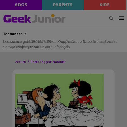
ADOS
PARENTS
KIDS
Tendances
Les sorties geek de l’été à Paris : One Piece au musée Grévin, Zoo Art
Show, Passion Japon…
Accueil
Posts Tagged "Mafalda"