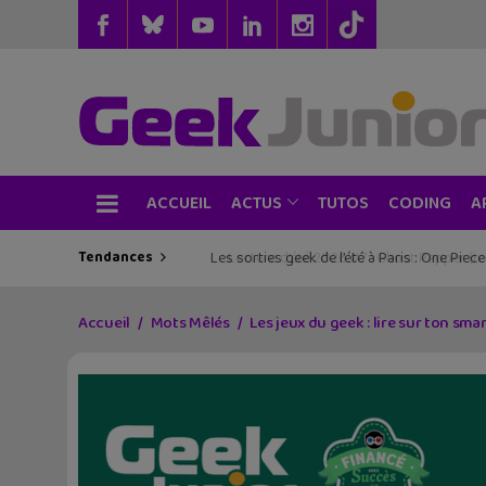
ACCUEIL
TUTOS
CODING
ACTUS
A
Tendances
Les sorties geek de l’été à Paris : One Pie
Accueil
Mots Mêlés
Les jeux du geek : lire sur ton s