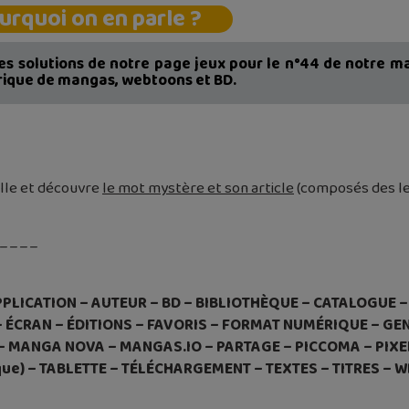
urquoi on en parle ?
les solutions de notre page jeux pour le n°44 de notre ma
ique de mangas, webtoons et BD.
ille et découvre
le mot mystère et son article
(composés des lett
_ _ _ _
PLICATION – AUTEUR – BD – BIBLIOTHÈQUE – CATALOGUE –
CRAN – ÉDITIONS – FAVORIS – FORMAT NUMÉRIQUE – GENR
E – MANGA NOVA – MANGAS.IO – PARTAGE – PICCOMA – PI
ue) – TABLETTE – TÉLÉCHARGEMENT – TEXTES – TITRES –