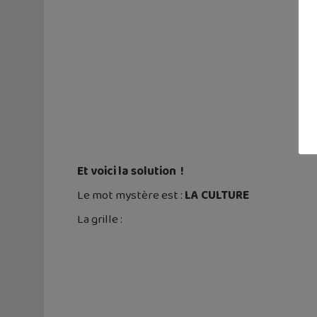
Et voici la solution !
Le mot mystère est :
LA CULTURE
La grille :