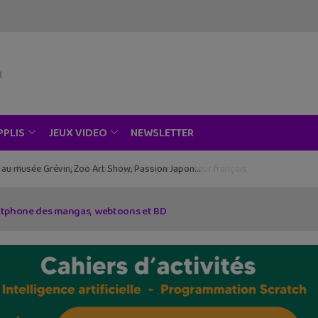
NEWSLETTER
PPLIS
JEUX VIDEO
ce au musée Grévin, Zoo Art Show, Passion Japon…
martphone des mangas, webtoons et BD