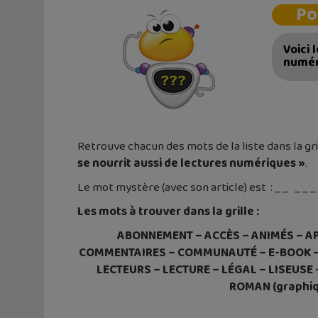
Po
Voici 
numér
Retrouve chacun des mots de la liste dans la gr
se nourrit aussi de lectures numériques
»
.
Le mot mystère (avec son article) est : _ _ _ _ _ 
Les mots à trouver dans la grille :
ABONNEMENT – ACCÈS – ANIMÉS – AP
COMMENTAIRES – COMMUNAUTÉ – E-BOOK – É
LECTEURS – LECTURE – LÉGAL – LISEUS
ROMAN (graphiq