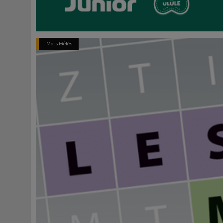
Mots Mêlés