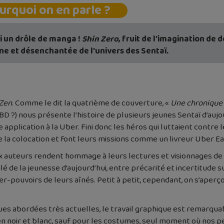
urquoi on en parle ?
ci un drôle de manga !
Shin Zero
, fruit de l’imagination de 
e et désenchantée de l’univers des Sentaï.
 Zen
. Comme le dit la quatrième de couverture, «
Une chronique 
u BD ?) nous présente l’histoire de plusieurs jeunes Sentaï d’auj
e application à la Uber. Fini donc les héros qui luttaient contre
 la colocation et font leurs missions comme un livreur Uber Ea
ux auteurs rendent hommage à leurs lectures et visionnages de 
lé de la jeunesse d’aujourd’hui, entre précarité et incertitude su
r-pouvoirs de leurs aînés. Petit à petit, cependant, on s’aperç
ues abordées très actuelles, le travail graphique est remarquab
ut en noir et blanc, sauf pour les costumes, seul moment où n