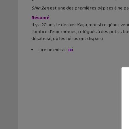
Shin Zen
est une des premières pépites à ne pas
Résumé
Il y a 20 ans, le dernier Kaiju, monstre géant ve
l’ombre d’eux-mêmes, relégués à des petits bou
désabusé, où les héros ont disparu.
Lire un extrait
ici
.