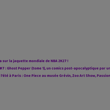
sur la jaquette mondiale de NBA 2K27 !
#7 : Ghost Pepper (tome 1), un comics post-apocalyptique par u
 l’été à Paris : One Piece au musée Grévin, Zoo Art Show, Passi