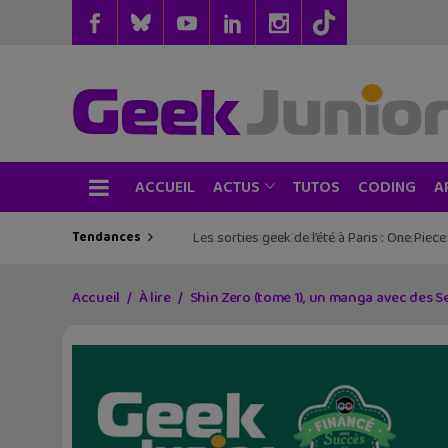
ACCUEIL
TUTOS
CODING
ACTUS
A
Tendances
Les sorties geek de l’été à Paris : One Pie
Accueil
À lire
Shin Zero (tome 1), un manga avec des 