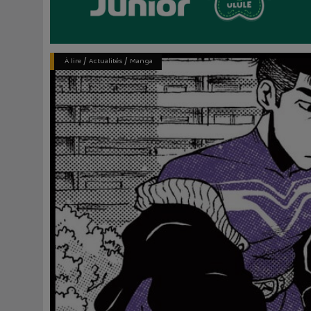
/
/
À lire
Actualités
Manga