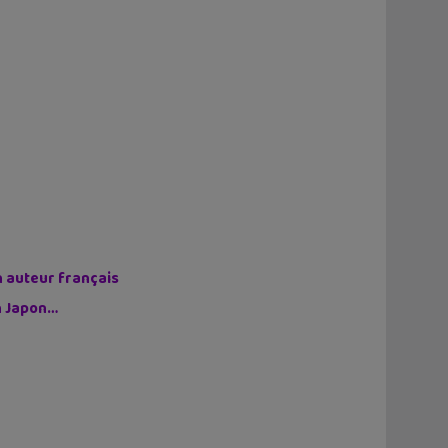
n auteur français
on Japon…