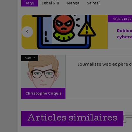
Tags
Label 619
Manga
Seintaï
Article pré
Roblox
cybera
Auteur
Journaliste web et père de
Christophe Coquis
Articles similaires