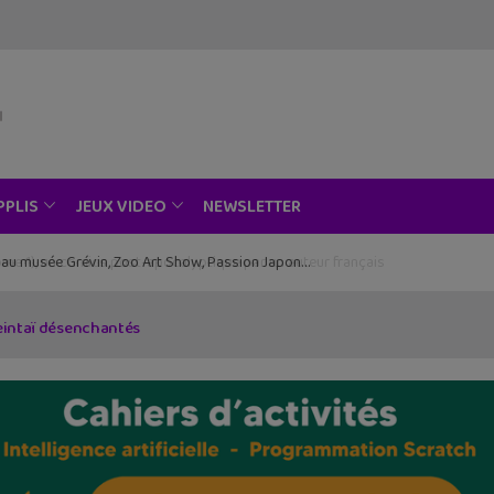
NEWSLETTER
PPLIS
JEUX VIDEO
ce au musée Grévin, Zoo Art Show, Passion Japon…
Seintaï désenchantés