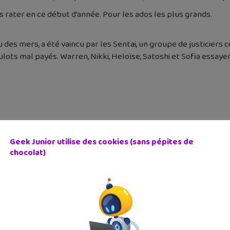
 rater en ce début d’année. Pour les ados les plus grands.
nu des mers, a été vaincu par les Sentai, un groupe de justiciers 
lots mal payés. Warren, Nikki, Heloïse, Satoshi et Sofia essay
Geek Junior utilise des cookies (sans pépites de
chocolat)