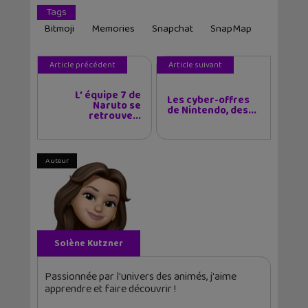
Tags
Bitmoji
Memories
Snapchat
SnapMap
Article précédent
Article suivant
L’ équipe 7 de
Les cyber-offres
Naruto se
de Nintendo, des...
retrouve...
Auteur
Solène Kutzner
Passionnée par l'univers des animés, j'aime
apprendre et faire découvrir !