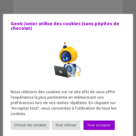
Geek Junior utilise des cookies (sans pépites de
chocolat)
Nous utilisons des cookies sur ce site afin de vous offrir
l'expérience la plus pertinente en mémorisant vos
préférences lors de vos visites répétées. En cliquant sur
LE MAG
GEEK JUNIOR
"Accepter tout", vous consentez à l'utilisation de tous les
cookies.
11 numéros par an
Choisir les cookies
Tout refuser
Tout accepter
par abonnement et chez ton marchand de
journaux