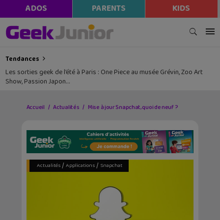
ADOS
PARENTS
KIDS
Tendances
Les sorties geek de l’été à Paris : One Piece au musée Grévin, Zoo Art
Show, Passion Japon…
Accueil
Actualités
Mise à jour Snapchat, quoi de neuf ?
/
/
Actualités
Applications
Snapchat