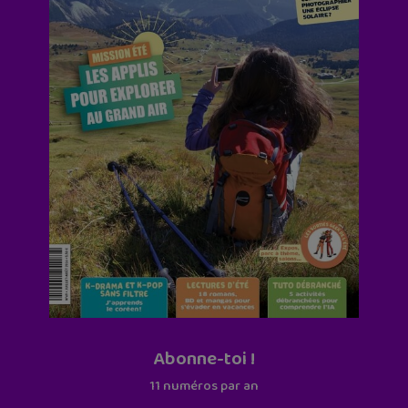
Abonne-toi !
11 numéros par an