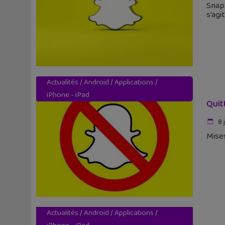
Snapc
s’agi
Actualités
/
Android
/
Applications
/
iPhone - iPad
Quit
8 j
Mises
Actualités
/
Android
/
Applications
/