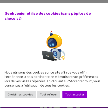
chat lance Memories pour sauvegarder les snaps et les 
Geek Junior utilise des cookies (sans pépites de
uillet 2016
chocolat)
chat vient d'annoncer une intéressante fonctionnalité appelé
 et tes stories ! Après avoir changé complètement l'apparence
ire parler de lui
Nous utilisons des cookies sur ce site afin de vous offrir
l'expérience la plus pertinente en mémorisant vos préférences
lors de vos visites répétées. En cliquant sur "Accepter tout", vous
consentez à l'utilisation de tous les cookies.
Choisir les cookies
Tout refuser
Tout accepter