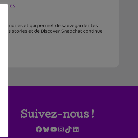
stories
e Memories et qui permet de sauvegarder tes
 des stories et de Discover, Snapchat continue
Suivez-nous !
Facebook
Bluesky
YouTube
Instagram
TikTok
LinkedIn