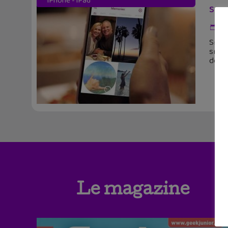
iPhone - iPad
Snap
6 j
Snap
snaps
de fa
Le magazine