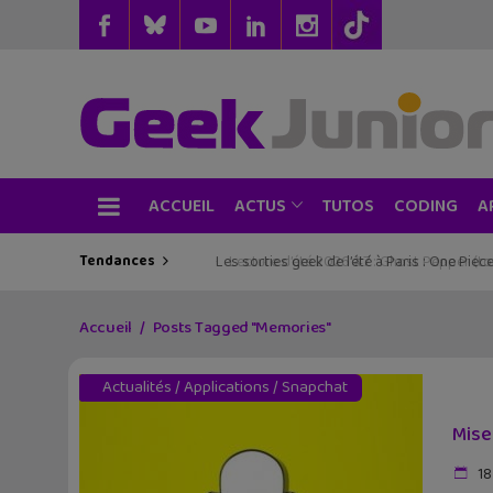
ACCUEIL
TUTOS
CODING
ACTUS
A
Tendances
Les sorties geek de l’été à Paris : One Pie
Accueil
Posts Tagged "Memories"
Actualités
/
Applications
/
Snapchat
Mise
18