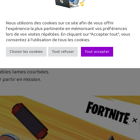
Hokage) : « Je surpasserai tous les Hokage ! »
agi) : « Les ténèbres sont mon seul but. »
Uchiwa) : « Je suis là, moi aussi ! Je deviendrai forte à vos côtés
Nous utilisons des cookies sur ce site afin de vous offrir
ashi des Services Spéciaux) : « Je vous protégerai coûte que coû
l'expérience la plus pertinente en mémorisant vos préférences
lors de vos visites répétées. En cliquant sur "Accepter tout", vous
consentez à l'utilisation de tous les cookies.
Choisir les cookies
Tout refuser
Tout accepter
tables lames courbées.
partir en mission.