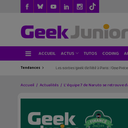
ACCUEIL
TUTOS
CODING
ACTUS
A
Tendances
Les sorties geek de l’été à Paris : One Pie
Accueil
Actualités
L’ équipe 7 de Naruto se retrouve d