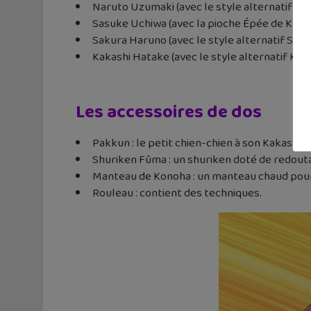
Naruto Uzumaki (avec le style alternatif 7e 
Sasuke Uchiwa (avec la pioche Épée de Kusan
Sakura Haruno (avec le style alternatif Sakura 
Kakashi Hatake (avec le style alternatif Kak
Les accessoires de dos
Pakkun : le petit chien-chien à son Kakashi.
Shuriken Fûma : un shuriken doté de redou
Manteau de Konoha : un manteau chaud pour 
Rouleau : contient des techniques.