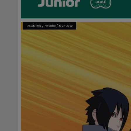
/
/
Actualités
Fortnite
Jeux video