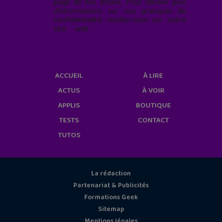
page de nos emails. Pour obtenir plus
d'informations sur nos pratiques de
confidentialité, rendez-vous sur notre
site web
geekjunior.fr/informations-
cookies/
ACCUEIL
À LIRE
ACTUS
À VOIR
APPLIS
BOUTIQUE
TESTS
CONTACT
TUTOS
La rédaction
Partenariat & Publicités
Formations Geek
Sitemap
Mentions légales