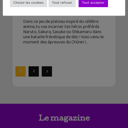
Choisir les cookies
Tout refuser
Tout accepter
ninja de Konoha !
14 décembre 2020
Dans ce jeu de plateau inspiré du célèbre
anime, tu vas incarner tes héros préférés
Naruto, Sakura, Sasuke ou Shikamaru dans
une bataille frénétique de dés ! Voici venu le
moment des épreuves du Chûnin !
1
2
Le magazine