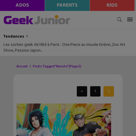
ADOS
PARENTS
KIDS
Tendances
Les sorties geek de l’été à Paris : One Piece au musée Grévin, Zoo Art
Show, Passion Japon…
Accueil
Posts Tagged "Naruto"
(Page 2)
«
1
2