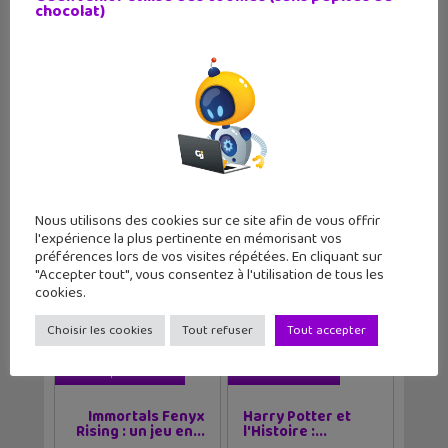
les enfants et les ados suivant leur
chocolat)
niveau. Les ateliers au cours de l’année se
✕
déroulent le dimanche.
En Suisse
, pour les filles qui veulent
se lancer dans la programmation
informatique, l’École polytechnique
fédérale de Lausanne propose
des
ateliers
à Lausanne, Genève, Fribourg…
Nous utilisons des cookies sur ce site afin de vous offrir
l'expérience la plus pertinente en mémorisant vos
préférences lors de vos visites répétées. En cliquant sur
Tags
"Accepter tout", vous consentez à l'utilisation de tous les
Atelier Numérique
Coding
Robotique
cookies.
Scratch
Vacances
Choisir les cookies
Tout refuser
Tout accepter
Article précédent
Article suivant
Immortals Fenyx
Harry Potter et
Rising : un jeu en...
l'Histoire :...