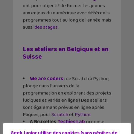
ont pour objectif de former les jeunes
aux enjeux du numérique avec différents
programmes tout au long de l’année mais
aussi
des stages
.
Les ateliers en Belgique et en
Suisse
We are coders
: de Scratch à Python,
plonge dans l’univers de la
programmation en explorant des projets
ludiques et variés en ligne ! Des ateliers
sont également prévus en ligne après
Pâques, pour
Scratch
et
Python
.
A Bruxelles
,
Techies Lab
propose
des ateliers de codage et robotique pour
Geek Junior utilise des cookies (sans pépites de