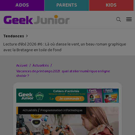
modal-check
ADOS
PARENTS
KIDS
Tendances
Lecture d’été 2026 #6 : Là où danse le vent, un beau roman graphique
avec la Bretagne en toile de fond
Accueil
Actualités
Vacances de printemps 2021 : quel atelier numérique en ligne
choisir ?
/
Actualités
Programmation informatique