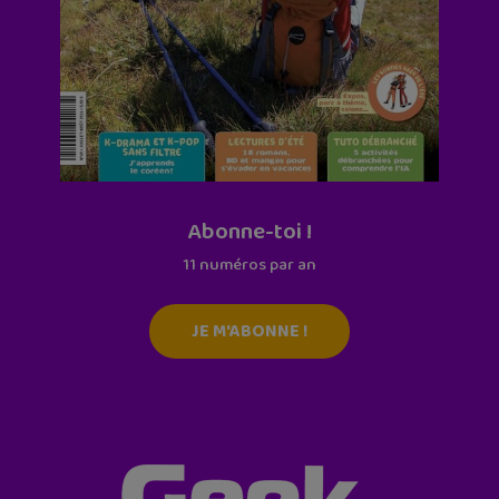
Abonne-toi !
11 numéros par an
JE M'ABONNE !