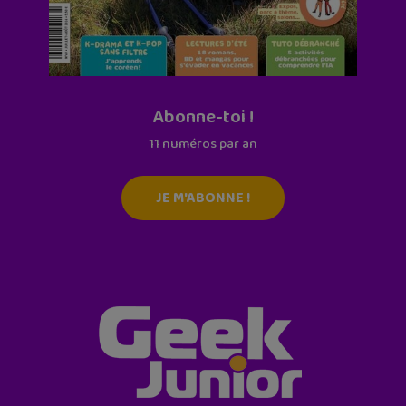
Abonne-toi !
11 numéros par an
JE M'ABONNE !