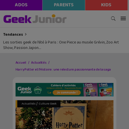
ADOS
PARENTS
KIDS
Tendances
Les sorties geek de l’été à Paris : One Piece au musée Grévin, Zoo Art
Show, Passion Japon…
Accueil
Actualités
Harry Potter et l’Histoire : une relecture passionnante de la saga
/
Actualités
Culture Geek